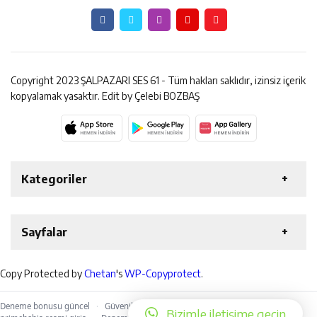
23:28
ÖĞRETMENLER MUTLULUĞA İMZA ATTILAR
8:15
Çeyrek Asırlık Eser Okuyucularıyla Buluştu
18:31
Beşikdüzü’nde Trafik Kazası 1 Kişi Vefat Etti
Copyright 2023 ŞALPAZARI SES 61 - Tüm hakları saklıdır, izinsiz içerik
kopyalamak yasaktır. Edit by Çelebi BOZBAŞ
Kategoriler
Haber Arşivi
Son Dakika
Manşet
Genel
Sayfalar
Güncel
Spor
Video Galeri
Reklam
Foto Galeri
Künye
Copy Protected by
Chetan
's
WP-Copyprotect
.
Gazeteler.TV
TRAFİK DURUMU
PUAN DURUMU
NÖBETÇİ ECZANELER
NAMAZ VAKİTLERİ
Deneme bonusu güncel
·
Güvenilir bahis siteleri
·
primebahis giriş
·
Bizimle iletişime geçin