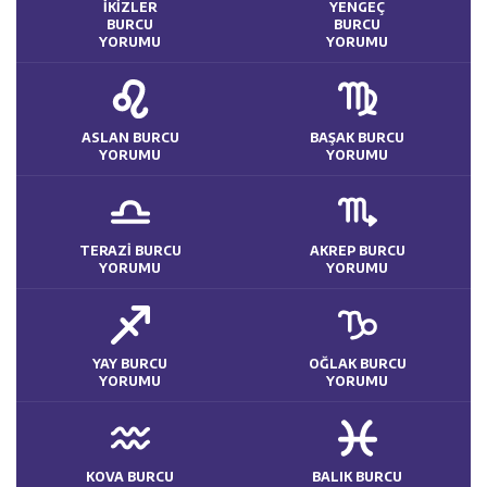
20:13
SİS DAĞI’NDA ATV FACİASI: 1 ÖLÜ, 2 YARALI
Takılanlar
İKİZLER
YENGEÇ
BURCU
BURCU
YORUMU
YORUMU
10:08
25 yıllık evliliklerini hayallerindeki düğünle taçlandırdılar
21:36
Sis Dağının Neresini Yazalı
ASLAN BURCU
BAŞAK BURCU
YORUMU
YORUMU
TERAZİ BURCU
AKREP BURCU
YORUMU
YORUMU
YAY BURCU
OĞLAK BURCU
YORUMU
YORUMU
KOVA BURCU
BALIK BURCU