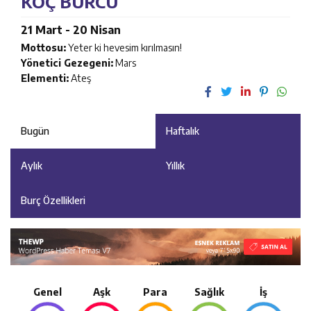
KOÇ BURCU
21 Mart - 20 Nisan
Mottosu:
Yeter ki hevesim kırılmasın!
Yönetici Gezegeni:
Mars
Elementi:
Ateş
Bugün
Haftalık
Aylık
Yıllık
Burç Özellikleri
Genel
Aşk
Para
Sağlık
İş