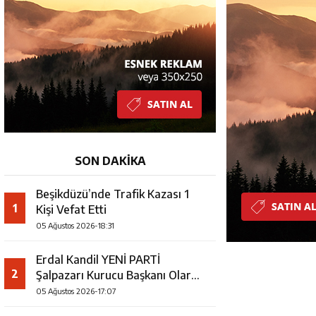
SON DAKİKA
Beşikdüzü’nde Trafik Kazası 1
1
Kişi Vefat Etti
05 Ağustos 2026-18:31
Erdal Kandil YENİ PARTİ
2
Şalpazarı Kurucu Başkanı Olarak
Görevlendirildi
05 Ağustos 2026-17:07