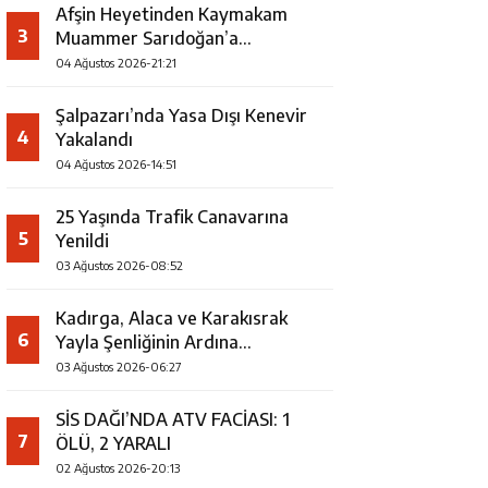
Afşin Heyetinden Kaymakam
3
Muammer Sarıdoğan’a
Beşikdüzü’nde hayırlı olsun
04 Ağustos 2026-21:21
ziyareti
Şalpazarı’nda Yasa Dışı Kenevir
4
Yakalandı
04 Ağustos 2026-14:51
25 Yaşında Trafik Canavarına
5
Yenildi
03 Ağustos 2026-08:52
Kadırga, Alaca ve Karakısrak
6
Yayla Şenliğinin Ardına
Takılanlar
03 Ağustos 2026-06:27
SİS DAĞI’NDA ATV FACİASI: 1
7
ÖLÜ, 2 YARALI
02 Ağustos 2026-20:13