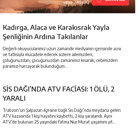
iklerini hayallerindeki düğünle taçlandırdılar
R MUTLULUĞA İMZA ATTILAR
Kadırga, Alaca ve Karakısrak Yayla
ser Okuyucularıyla Buluştu
Şenliğinin Ardına Takılanlar
rafik Kazası 1 Kişi Vefat Etti
Değerli okuyucularımız uzun zamandır medyanın içerisinde acısı
ve tatlısıyla mücadele ederek sizlere ailemizden,
çoluğunuzdan, çocuğunuzdan zamanımız kısarak, cebimizden
paramızı harcayarak bulunduğum...
SİS DAĞI’NDA ATV FACİASI: 1 ÖLÜ, 2
YARALI
Trabzon’un Şalpazarı ilçesine bağlı Sis Dağı’nda meydana gelen
ATV kazasında 1 kişi hayatını kaybetti, 2 kişi yaralandı. Aynı
ATV’de bulunan 25 yaşındaki Fatma Nur Murat yaşamını yit...