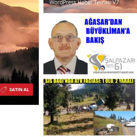
10:08
25 yıllık evlil
23:28
ÖĞRETMENLE
8:15
Çeyrek Asırlık E
18:31
Beşikdüzü’nde T