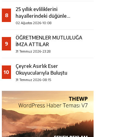
25 yıllık evliliklerini
8
hayallerindeki düğünle
taçlandırdılar
02 Ağustos 2026-10:08
ÖĞRETMENLER MUTLULUĞA
9
İMZA ATTILAR
31 Temmuz 2026-23:28
Çeyrek Asırlık Eser
10
Okuyucularıyla Buluştu
31 Temmuz 2026-08:15