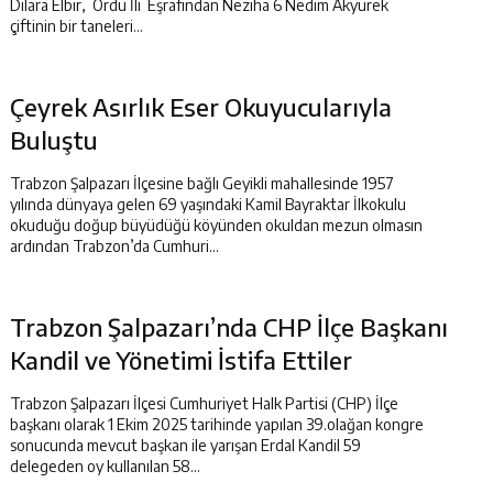
Dilara Elbir, Ordu İli Eşrafından Neziha 6 Nedim Akyürek
çiftinin bir taneleri...
Çeyrek Asırlık Eser Okuyucularıyla
Buluştu
Trabzon Şalpazarı İlçesine bağlı Geyikli mahallesinde 1957
yılında dünyaya gelen 69 yaşındaki Kamil Bayraktar İlkokulu
okuduğu doğup büyüdüğü köyünden okuldan mezun olmasın
ardından Trabzon’da Cumhuri...
Trabzon Şalpazarı’nda CHP İlçe Başkanı
Kandil ve Yönetimi İstifa Ettiler
Trabzon Şalpazarı İlçesi Cumhuriyet Halk Partisi (CHP) İlçe
başkanı olarak 1 Ekim 2025 tarihinde yapılan 39.olağan kongre
sonucunda mevcut başkan ile yarışan Erdal Kandil 59
delegeden oy kullanılan 58...