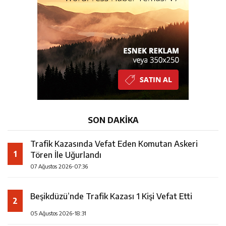
10:08
25 yıllık evliliklerini hayallerindeki düğünle taçlandırdılar
23:28
ÖĞRETMENLER MUTLULUĞA İMZA ATTILAR
7:36
Trafik Kazasında Vefat Eden Komutan Askeri Tören İle
Uğurlandı
SON DAKİKA
Trafik Kazasında Vefat Eden Komutan Askeri
1
Tören İle Uğurlandı
07 Ağustos 2026-07:36
Beşikdüzü’nde Trafik Kazası 1 Kişi Vefat Etti
2
05 Ağustos 2026-18:31