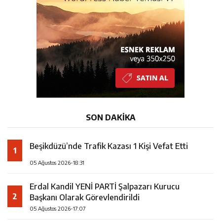
23:28
ÖĞRETMENLER MUTLULUĞA İMZA ATTILAR
8:15
Çeyrek Asırlık Eser Okuyucularıyla Buluştu
18:31
Beşikdüzü’nde Trafik Kazası 1 Kişi Vefat Etti
SON DAKİKA
Beşikdüzü’nde Trafik Kazası 1 Kişi Vefat Etti
1
05 Ağustos 2026-18:31
Erdal Kandil YENİ PARTİ Şalpazarı Kurucu
2
Başkanı Olarak Görevlendirildi
05 Ağustos 2026-17:07