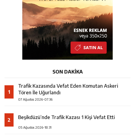
10:08
25 yıllık evliliklerini hayallerindeki düğünle taçlandırdılar
23:28
ÖĞRETMENLER MUTLULUĞA İMZA ATTILAR
7:36
Trafik Kazasında Vefat Eden Komutan Askeri Tören İle
Uğurlandı
SON DAKİKA
Trafik Kazasında Vefat Eden Komutan Askeri
1
Tören İle Uğurlandı
07 Ağustos 2026-07:36
Beşikdüzü’nde Trafik Kazası 1 Kişi Vefat Etti
2
05 Ağustos 2026-18:31