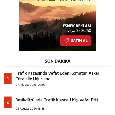
10:08
25 yıllık evliliklerini hayallerindeki düğünle taçlandırdılar
23:28
ÖĞRETMENLER MUTLULUĞA İMZA ATTILAR
7:36
Trafik Kazasında Vefat Eden Komutan Askeri Tören İle
Uğurlandı
SON DAKİKA
Trafik Kazasında Vefat Eden Komutan Askeri
1
Tören İle Uğurlandı
07 Ağustos 2026-07:36
Beşikdüzü’nde Trafik Kazası 1 Kişi Vefat Etti
2
05 Ağustos 2026-18:31