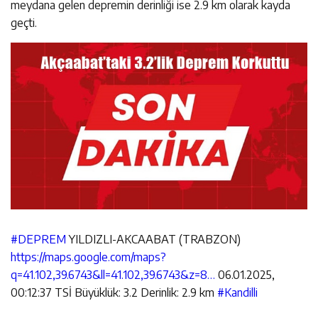
meydana gelen depremin derinliği ise 2.9 km olarak kayda
geçti.
#DEPREM
YILDIZLI-AKCAABAT (TRABZON)
https://
maps.google.com/maps?
q=41.102,
39.6743&ll=41.102,39.6743&z=8
…
06.01.2025,
00:12:37 TSİ Büyüklük: 3.2 Derinlik: 2.9 km
#Kandilli