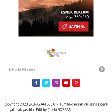
Copyright 2023 ŞALPAZARI SES 61 - Tüm hakları saklıdır, izinsiz içerik
kopyalamak yasaktır. Edit by Çelebi BOZBAŞ