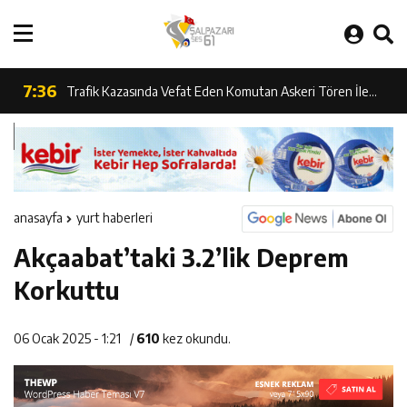
25 yıllık evliliklerini hayallerindeki düğünle taçlandırdılar
21:36
Sis Dağının Neresini Yazalı
7:36
Trafik Kazasında Vefat Eden Komutan Askeri Tören İle
18:31
Beşikdüzü’nde Trafik Kazası 1 Kişi Vefat Etti
Uğurlandı
17:07
Erdal Kandil YENİ PARTİ Şalpazarı Kurucu Başkanı Olarak
anasayfa
yurt haberleri
21:21
Afşin Heyetinden Kaymakam Muammer Sarıdoğan’a
Görevlendirildi
Akçaabat’taki 3.2’lik Deprem
14:51
Şalpazarı’nda Yasa Dışı Kenevir Yakalandı
Beşikdüzü’nde hayırlı olsun ziyareti
Korkuttu
8:52
25 Yaşında Trafik Canavarına Yenildi
06 Ocak 2025 - 1:21
/
610
kez okundu.
6:27
Kadırga, Alaca ve Karakısrak Yayla Şenliğinin Ardına