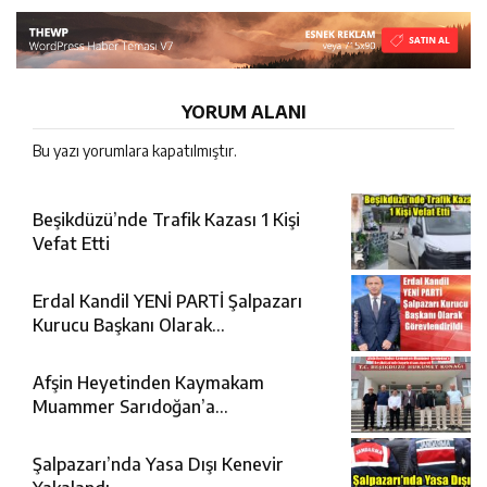
YORUM ALANI
Bu yazı yorumlara kapatılmıştır.
Beşikdüzü’nde Trafik Kazası 1 Kişi
Vefat Etti
Erdal Kandil YENİ PARTİ Şalpazarı
Kurucu Başkanı Olarak
Görevlendirildi
Afşin Heyetinden Kaymakam
Muammer Sarıdoğan’a
Beşikdüzü’nde hayırlı olsun ziyareti
Şalpazarı’nda Yasa Dışı Kenevir