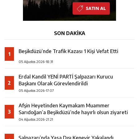
SON DAKİKA
Beşikdüzü’nde Trafik Kazası 1 Kişi Vefat Etti
1
05 Ağustos 2026-18:31
Erdal Kandil YENİ PARTİ Şalpazarı Kurucu
2
Başkanı Olarak Görevlendirildi
05 Ağustos 2026-17:07
Afşin Heyetinden Kaymakam Muammer
3
Sarıdoğan’a Beşikdüzü’nde hayırlı olsun ziyareti
04 Ağustos 2026-21:21
Şalpazarı’nda Yasa Dışı Kenevir Yakalandı