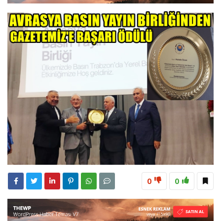
8:15
Çeyrek Asırlık Eser Okuyucularıyla Buluştu
18:31
Beşikdüzü’nde Trafik Kazası 1 Kişi Vefat Etti
0
0