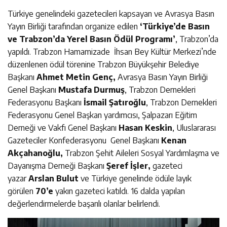
Türkiye genelindeki gazetecileri kapsayan ve Avrasya Basın
Yayın Birliği tarafından organize edilen
‘Türkiye’de Basın
ve Trabzon’da Yerel Basın Ödül Programı’
, Trabzon’da
yapıldı. Trabzon Hamamizade İhsan Bey Kültür Merkezi’nde
düzenlenen ödül törenine Trabzon Büyükşehir Belediye
Başkanı
Ahmet Metin Genç,
Avrasya Basın Yayın Birliği
Genel Başkanı
Mustafa Durmuş
, Trabzon Dernekleri
Federasyonu Başkanı
İsmail Şatıroğlu
, Trabzon Dernekleri
Federasyonu Genel Başkan yardımcısı, Şalpazarı Eğitim
Derneği ve Vakfı Genel Başkanı
Hasan Keskin
, Uluslararası
Gazeteciler Konfederasyonu Genel Başkanı
Kenan
Akçahanoğlu,
Trabzon Şehit Aileleri Sosyal Yardımlaşma ve
Dayanışma Derneği Başkanı
Şeref İşler,
gazeteci
yazar
Arslan Bulut
ve Türkiye genelinde ödüle layık
görülen
70’e
yakın gazeteci katıldı. 16 dalda yapılan
değerlendirmelerde başarılı olanlar belirlendi.