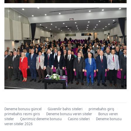
Deneme bonusu güncel
·
Güvenilir bahis siteleri
·
primebahis giriş
·
primebahis resmi giris
·
Deneme bonusu veren siteler
·
Bonus veren
siteler
·
Çevrimsiz deneme bonusu
·
Casino siteleri
·
Deneme bonusu
veren siteler 2026