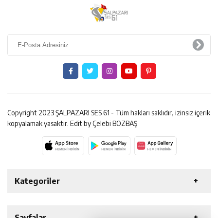
Copyright 2023 ŞALPAZARI SES 61 - Tüm hakları saklıdır, izinsiz içerik
kopyalamak yasaktır. Edit by Çelebi BOZBAŞ
Kategoriler
Haber Arşivi
Son Dakika
Manşet
Genel
Sayfalar