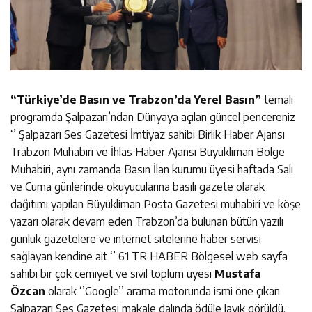
“Türkiye’de Basın ve Trabzon’da Yerel Basın”
temalı
programda Şalpazarı’ndan Dünyaya açılan güncel pencereniz
‘’ Şalpazarı Ses Gazetesi İmtiyaz sahibi Birlik Haber Ajansı
Trabzon Muhabiri ve İhlas Haber Ajansı Büyükliman Bölge
Muhabiri, aynı zamanda Basın İlan kurumu üyesi haftada Salı
ve Cuma günlerinde okuyucularına basılı gazete olarak
dağıtımı yapılan Büyükliman Posta Gazetesi muhabiri ve köşe
yazarı olarak devam eden Trabzon’da bulunan bütün yazılı
günlük gazetelere ve internet sitelerine haber servisi
sağlayan kendine ait ‘’ 61 TR HABER Bölgesel web sayfa
sahibi bir çok cemiyet ve sivil toplum üyesi
Mustafa
Özcan
olarak ‘’Google’’ arama motorunda ismi öne çıkan
Şalpazarı Ses Gazetesi makale dalında ödüle layık görüldü.