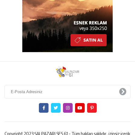
Copyright 2023 ŞALPAZARI SES 61 - Tüm hakları saklıdır, izinsiz içerik