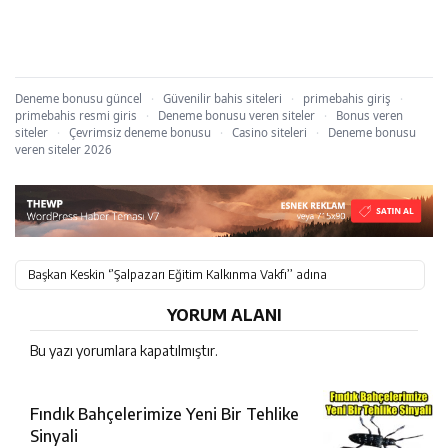
Deneme bonusu güncel
·
Güvenilir bahis siteleri
·
primebahis giriş
·
primebahis resmi giris
·
Deneme bonusu veren siteler
·
Bonus veren
siteler
·
Çevrimsiz deneme bonusu
·
Casino siteleri
·
Deneme bonusu
veren siteler 2026
Başkan Keskin ‘’Şalpazarı Eğitim Kalkınma Vakfı’’ adına
Cumhurbaşkanlığı Külliyesi Programına Katıldı
YORUM ALANI
Bu yazı yorumlara kapatılmıştır.
Fındık Bahçelerimize Yeni Bir Tehlike
Sinyali