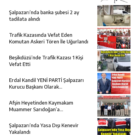
Şalpazarı’nda banka şubesi 2 ay
tadilata alındı
Trafik Kazasında Vefat Eden
Komutan Askeri Tören İle Uğurlandı
Beşikdüzü’nde Trafik Kazası 1 Kişi
Vefat Etti
Erdal Kandil YENİ PARTİ Şalpazarı
Kurucu Başkanı Olarak
Görevlendirildi
Afşin Heyetinden Kaymakam
Muammer Sarıdoğan’a
Beşikdüzü’nde hayırlı olsun ziyareti
Şalpazarı’nda Yasa Dışı Kenevir
Yakalandı