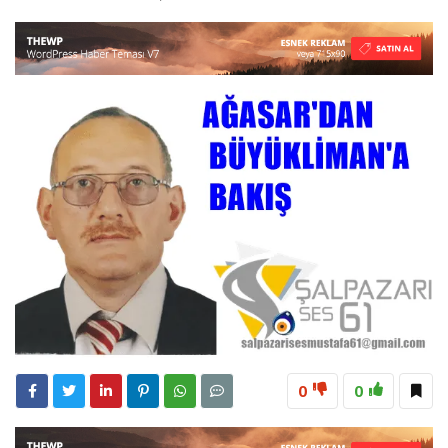
23:28
ÖĞRETMENLER MUTLULUĞA İMZA ATTILAR
8:15
Çeyrek Asırlık Eser Okuyucularıyla Buluştu
18:31
Beşikdüzü’nde Trafik Kazası 1 Kişi Vefat Etti
0
0