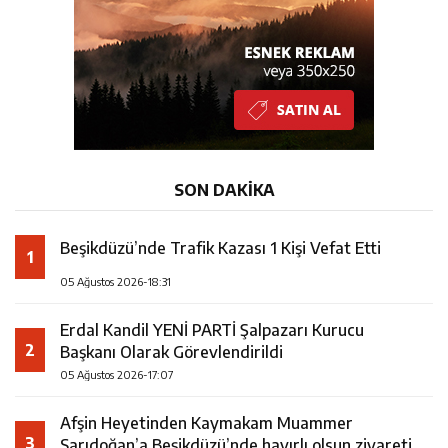
SON DAKİKA
Beşikdüzü’nde Trafik Kazası 1 Kişi Vefat Etti
1
05 Ağustos 2026-18:31
Erdal Kandil YENİ PARTİ Şalpazarı Kurucu
2
Başkanı Olarak Görevlendirildi
05 Ağustos 2026-17:07
Afşin Heyetinden Kaymakam Muammer
3
Sarıdoğan’a Beşikdüzü’nde hayırlı olsun ziyareti