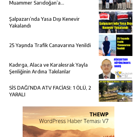
Muammer Sarıdoğan’a
Beşikdüzü’nde hayırlı olsun ziyareti
Şalpazarı’nda Yasa Dışı Kenevir
Yakalandı
25 Yaşında Trafik Canavarına Yenildi
Kadırga, Alaca ve Karakısrak Yayla
Şenliğinin Ardına Takılanlar
SİS DAĞI’NDA ATV FACİASI: 1 ÖLÜ, 2
YARALI