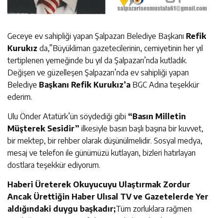
Geceye ev sahipliği yapan Şalpazarı Belediye Başkanı
Refik
Kurukız
da,”Büyükliman gazetecilerinin, cemiyetinin her yıl
tertiplenen yemeğinde bu yıl da Şalpazarı’nda kutladık.
Değişen ve güzelleşen Şalpazarı’nda ev sahipliği yapan
Belediye
Başkanı Refik Kurukız’a
BGC Adına teşekkür
ederim.
Ulu Önder Atatürk’ün söydediği gibi
“Basın Milletin
Müşterek Sesidir”
ilkesiyle basın başlı başına bir kuvvet,
bir mektep, bir rehber olarak düşünülmelidir. Sosyal medya,
mesaj ve telefon ile günümüzü kutlayan, bizleri hatırlayan
dostlara teşekkür ediyorum.
Haberi Üreterek Okuyucuyu Ulaştırmak Zordur
Ancak Ürettiğin Haber Ulısal TV ve Gazetelerde Yer
aldığındaki duygu başkadır;
Tüm zorluklara rağmen