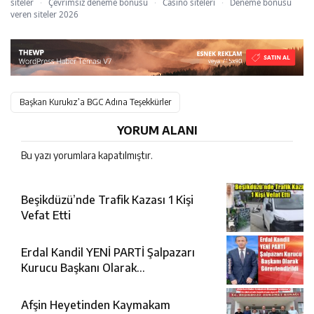
siteler
·
Çevrimsiz deneme bonusu
·
Casino siteleri
·
Deneme bonusu
veren siteler 2026
Başkan Kurukız’a BGC Adına Teşekkürler
YORUM ALANI
Bu yazı yorumlara kapatılmıştır.
Beşikdüzü’nde Trafik Kazası 1 Kişi
Vefat Etti
Erdal Kandil YENİ PARTİ Şalpazarı
Kurucu Başkanı Olarak
Görevlendirildi
Afşin Heyetinden Kaymakam