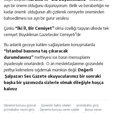
ayrı bir önemi olduğunu düşünüyorum. Birlik ve beraberliğin ne
kadar önemli olduğunun altı çizilerek cemiyetin öneminden
bahsedilmesi ise ayrı bir gurur vesilesi.
Çünkü
“İki İl, Bir Cemiyet”
olma özelliği taşıyan ülkede tek
cemiyet Büyükliman Gazeteciler Cemiyeti”dir.
Bu anlamlı geceye katılım sağlayanların konuşmalarda
“İstanbul basınına taş çıkaracak
durumdasınız”
methiyesi ise basın mensuplarını
ziyadesiyle onurlandırdı. O an meslektaşlarımın gözündeki
pırıltıyı kelimelere sığdırmak mümkün değil.
Değerli
Şalpazarı Ses
Gazete okuyucularımız bir sonraki
başka bir yazımızda sizlerle olmak dileğiyle hoşça
kalınız
Deneme bonusu güncel
·
Güvenilir bahis siteleri
·
primebahis giriş
·
primebahis resmi giris
·
Deneme bonusu veren siteler
·
Bonus veren