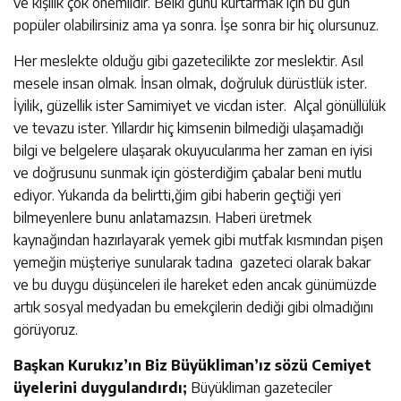
ve kişilik çok önemlidir. Belki günü kurtarmak için bu gün
popüler olabilirsiniz ama ya sonra. İşe sonra bir hiç olursunuz.
Her meslekte olduğu gibi gazetecilikte zor meslektir. Asıl
mesele insan olmak. İnsan olmak, doğruluk dürüstlük ister.
İyilik, güzellik ister Samimiyet ve vicdan ister. Alçal gönüllülük
ve tevazu ister. Yıllardır hiç kimsenin bilmediği ulaşamadığı
bilgi ve belgelere ulaşarak okuyucularıma her zaman en iyisi
ve doğrusunu sunmak için gösterdiğim çabalar beni mutlu
ediyor. Yukarıda da belirtti,ğim gibi haberin geçtiği yeri
bilmeyenlere bunu anlatamazsın. Haberi üretmek
kaynağından hazırlayarak yemek gibi mutfak kısmından pişen
yemeğin müşteriye sunularak tadına gazeteci olarak bakar
ve bu duygu düşünceleri ile hareket eden ancak günümüzde
artık sosyal medyadan bu emekçilerin dediği gibi olmadığını
görüyoruz.
Başkan Kurukız’ın Biz Büyükliman’ız sözü Cemiyet
üyelerini duygulandırdı;
Büyükliman gazeteciler