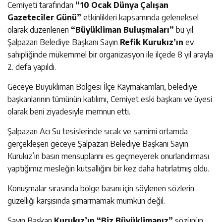
Cemiyeti tarafından
“10 Ocak Dünya Çalışan
Gazeteciler Günü”
etkinlikleri kapsamında geleneksel
olarak düzenlenen
“Büyükliman Buluşmaları”
bu yıl
Şalpazarı Belediye Başkanı Sayın
Refik Kurukız’ın
ev
sahipliğinde mükemmel bir organizasyon ile ilçede 8 yıl arayla
2. defa yapıldı.
Geceye Büyükliman Bölgesi İlçe Kaymakamları, belediye
başkanlarının tümünün katılımı, Cemiyet eski başkanı ve üyesi
olarak beni ziyadesiyle memnun etti.
Şalpazarı Acı Su tesislerinde sıcak ve samimi ortamda
gerçekleşen geceye Şalpazarı Belediye Başkanı Sayın
Kurukız’ın basın mensuplarını es geçmeyerek onurlandırması
yaptığımız mesleğin kutsallığını bir kez daha hatırlatmış oldu.
Konuşmalar sırasında bölge basını için söylenen sözlerin
güzelliği karşısında şımarmamak mümkün değil.
Sayın Başkan
Kurukız’ın
“Biz Büyüklimanız”
sözünün