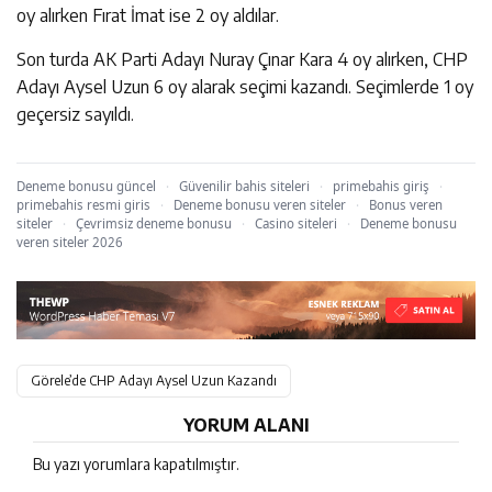
oy alırken Fırat İmat ise 2 oy aldılar.
Son turda AK Parti Adayı Nuray Çınar Kara 4 oy alırken, CHP
Adayı Aysel Uzun 6 oy alarak seçimi kazandı. Seçimlerde 1 oy
geçersiz sayıldı.
Deneme bonusu güncel
·
Güvenilir bahis siteleri
·
primebahis giriş
·
primebahis resmi giris
·
Deneme bonusu veren siteler
·
Bonus veren
siteler
·
Çevrimsiz deneme bonusu
·
Casino siteleri
·
Deneme bonusu
veren siteler 2026
Görele’de CHP Adayı Aysel Uzun Kazandı
YORUM ALANI
Bu yazı yorumlara kapatılmıştır.