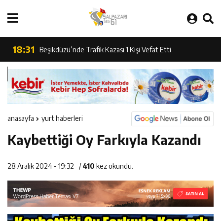
ÖĞRETMENLER MUTLULUĞA İMZA ATTILAR
7:36
Trafik Kazasında Vefat Eden Komutan Askeri Tören İle
18:31
Beşikdüzü’nde Trafik Kazası 1 Kişi Vefat Etti
Uğurlandı
17:07
Erdal Kandil YENİ PARTİ Şalpazarı Kurucu Başkanı Olarak
21:21
Afşin Heyetinden Kaymakam Muammer Sarıdoğan’a
Görevlendirildi
anasayfa
yurt haberleri
14:51
Şalpazarı’nda Yasa Dışı Kenevir Yakalandı
Beşikdüzü’nde hayırlı olsun ziyareti
Kaybettiği Oy Farkıyla Kazandı
8:52
25 Yaşında Trafik Canavarına Yenildi
28 Aralık 2024 - 19:32
/
410
kez okundu.
6:27
Kadırga, Alaca ve Karakısrak Yayla Şenliğinin Ardına
20:13
SİS DAĞI’NDA ATV FACİASI: 1 ÖLÜ, 2 YARALI
Takılanlar