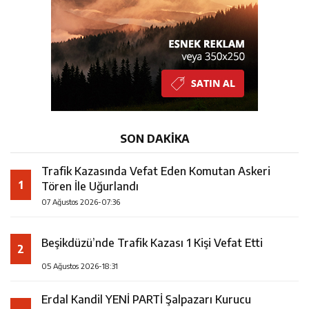
SON DAKİKA
Trafik Kazasında Vefat Eden Komutan Askeri
1
Tören İle Uğurlandı
07 Ağustos 2026-07:36
Beşikdüzü’nde Trafik Kazası 1 Kişi Vefat Etti
2
05 Ağustos 2026-18:31
Erdal Kandil YENİ PARTİ Şalpazarı Kurucu