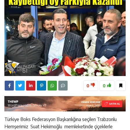
10:08
25 yıllık evliliklerini hayallerindeki düğünle taçlandırdılar
23:28
ÖĞRETMENLER MUTLULUĞA İMZA ATTILAR
7:36
Trafik Kazasında Vefat Eden Komutan Askeri Tören İle
Uğurlandı
0
0
Türkiye Boks Federasyon Başkanlığına seçilen Trabzonlu
Hemşerimiz Suat Hekimoğlu memleketinde çiçeklerle