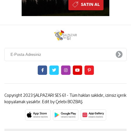
Copyright 2023 ŞALPAZARI SES 61 - Tüm hakları saklıdır, izinsiz içerik
kopyalamak yasaktır. Edit by Çelebi BOZBAŞ