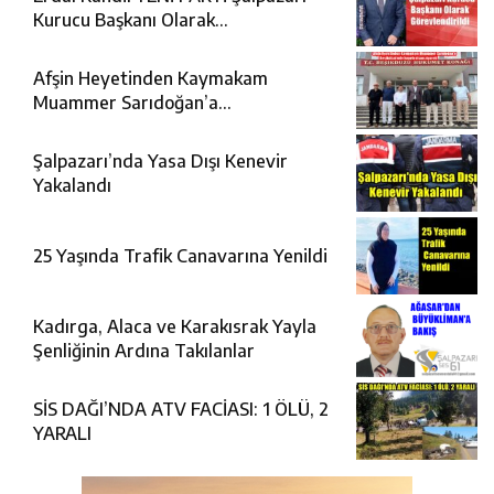
Kurucu Başkanı Olarak
Görevlendirildi
Afşin Heyetinden Kaymakam
Muammer Sarıdoğan’a
Beşikdüzü’nde hayırlı olsun ziyareti
Şalpazarı’nda Yasa Dışı Kenevir
Yakalandı
25 Yaşında Trafik Canavarına Yenildi
Kadırga, Alaca ve Karakısrak Yayla
Şenliğinin Ardına Takılanlar
SİS DAĞI’NDA ATV FACİASI: 1 ÖLÜ, 2
YARALI