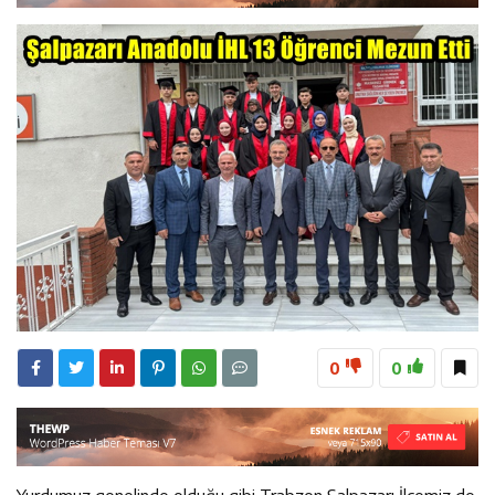
23:28
ÖĞRETMENLER MUTLULUĞA İMZA ATTILAR
8:15
Çeyrek Asırlık Eser Okuyucularıyla Buluştu
18:31
Beşikdüzü’nde Trafik Kazası 1 Kişi Vefat Etti
0
0