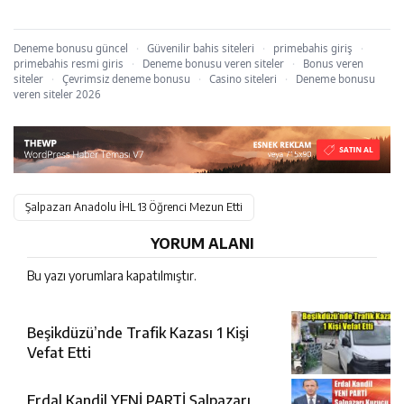
Deneme bonusu güncel
·
Güvenilir bahis siteleri
·
primebahis giriş
·
primebahis resmi giris
·
Deneme bonusu veren siteler
·
Bonus veren
siteler
·
Çevrimsiz deneme bonusu
·
Casino siteleri
·
Deneme bonusu
veren siteler 2026
Şalpazarı Anadolu İHL 13 Öğrenci Mezun Etti
YORUM ALANI
Bu yazı yorumlara kapatılmıştır.
Beşikdüzü’nde Trafik Kazası 1 Kişi
Vefat Etti
Erdal Kandil YENİ PARTİ Şalpazarı