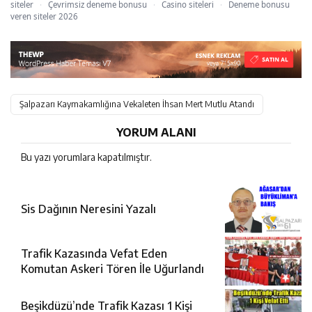
siteler
·
Çevrimsiz deneme bonusu
·
Casino siteleri
·
Deneme bonusu
veren siteler 2026
Şalpazarı Kaymakamlığına Vekaleten İhsan Mert Mutlu Atandı
YORUM ALANI
Bu yazı yorumlara kapatılmıştır.
Sis Dağının Neresini Yazalı
Trafik Kazasında Vefat Eden
Komutan Askeri Tören İle Uğurlandı
Beşikdüzü’nde Trafik Kazası 1 Kişi