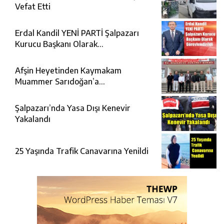
Vefat Etti
Erdal Kandil YENİ PARTİ Şalpazarı
Kurucu Başkanı Olarak
Görevlendirildi
Afşin Heyetinden Kaymakam
Muammer Sarıdoğan’a
Beşikdüzü’nde hayırlı olsun ziyareti
Şalpazarı’nda Yasa Dışı Kenevir
Yakalandı
25 Yaşında Trafik Canavarına Yenildi