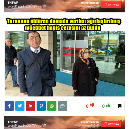
23:28
ÖĞRETMENLER MUTLULUĞA İMZA ATTILAR
8:15
Çeyrek Asırlık Eser Okuyucularıyla Buluştu
18:31
Beşikdüzü’nde Trafik Kazası 1 Kişi Vefat Etti
0
0