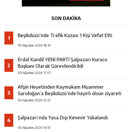
SON DAKİKA
Beşikdüzü’nde Trafik Kazası 1 Kişi Vefat Etti
1
05 Ağustos 2026-18:31
Erdal Kandil YENİ PARTİ Şalpazarı Kurucu
2
Başkanı Olarak Görevlendirildi
05 Ağustos 2026-17:07
Afşin Heyetinden Kaymakam Muammer
3
Sarıdoğan’a Beşikdüzü’nde hayırlı olsun ziyareti
04 Ağustos 2026-21:21
Şalpazarı’nda Yasa Dışı Kenevir Yakalandı
4
04 Ağustos 2026-14:51