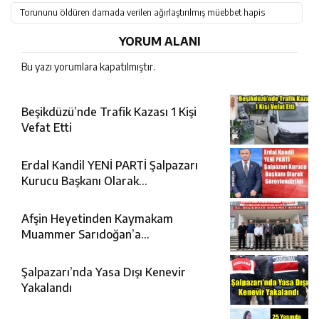
Torununu öldüren damada verilen ağırlaştırılmış müebbet hapis
cezasını az buldu
YORUM ALANI
Bu yazı yorumlara kapatılmıştır.
Beşikdüzü’nde Trafik Kazası 1 Kişi
Vefat Etti
Erdal Kandil YENİ PARTİ Şalpazarı
Kurucu Başkanı Olarak
Görevlendirildi
Afşin Heyetinden Kaymakam
Muammer Sarıdoğan’a
Beşikdüzü’nde hayırlı olsun ziyareti
Şalpazarı’nda Yasa Dışı Kenevir
Yakalandı