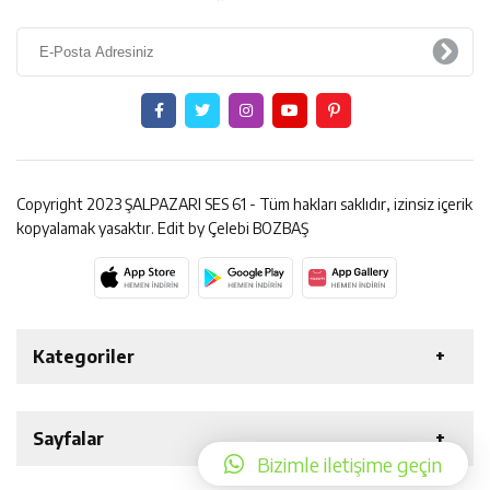
Copyright 2023 ŞALPAZARI SES 61 - Tüm hakları saklıdır, izinsiz içerik
kopyalamak yasaktır. Edit by Çelebi BOZBAŞ
Kategoriler
Haber Arşivi
Son Dakika
Manşet
Genel
Sayfalar
Bizimle iletişime geçin
Güncel
Spor