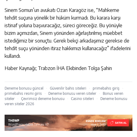
Sinem Somun’un avukatı Ozan Karagöz ise, “Mahkeme
tehdit suçuna yönelik bir hüküm kurmadı. Bu karara karşı
istinaf yoluna başvuracağız, süreci göreceğiz. Bu yönüyle
bizim açımızdan, Sinem yönünden ağırlaştırılmış müebbet
istediğimiz bir sonuçtu. Gerek bekçi arkadaşımız gerekse de
tehdit suçu yönünden itiraz hakkımızı kullanacağız” ifadelerini
kullandı.
Haber Kaynağı; Trabzon İHA Ekibinden Tolga Şahin
Deneme bonusu güncel
·
Güvenilir bahis siteleri
·
primebahis giriş
·
primebahis resmi giris
·
Deneme bonusu veren siteler
·
Bonus veren
siteler
·
Çevrimsiz deneme bonusu
·
Casino siteleri
·
Deneme bonusu
veren siteler 2026