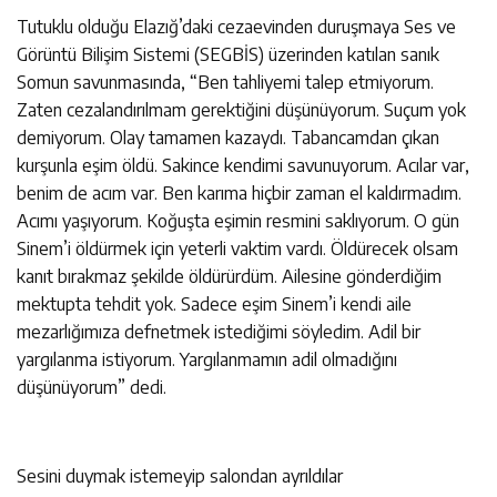
Tutuklu olduğu Elazığ’daki cezaevinden duruşmaya Ses ve
Görüntü Bilişim Sistemi (SEGBİS) üzerinden katılan sanık
Somun savunmasında, “Ben tahliyemi talep etmiyorum.
Zaten cezalandırılmam gerektiğini düşünüyorum. Suçum yok
demiyorum. Olay tamamen kazaydı. Tabancamdan çıkan
kurşunla eşim öldü. Sakince kendimi savunuyorum. Acılar var,
benim de acım var. Ben karıma hiçbir zaman el kaldırmadım.
Acımı yaşıyorum. Koğuşta eşimin resmini saklıyorum. O gün
Sinem’i öldürmek için yeterli vaktim vardı. Öldürecek olsam
kanıt bırakmaz şekilde öldürürdüm. Ailesine gönderdiğim
mektupta tehdit yok. Sadece eşim Sinem’i kendi aile
mezarlığımıza defnetmek istediğimi söyledim. Adil bir
yargılanma istiyorum. Yargılanmamın adil olmadığını
düşünüyorum” dedi.
Sesini duymak istemeyip salondan ayrıldılar