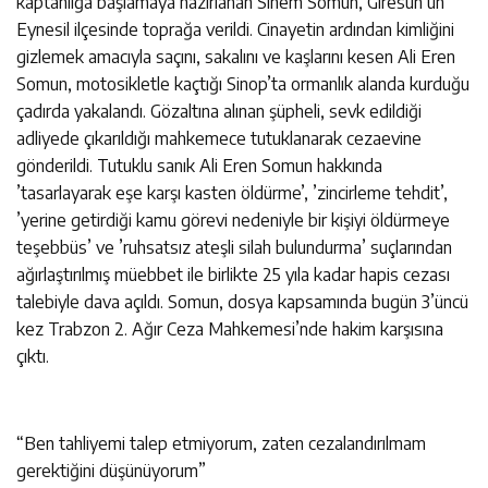
kaptanlığa başlamaya hazırlanan Sinem Somun, Giresun’un
Eynesil ilçesinde toprağa verildi. Cinayetin ardından kimliğini
gizlemek amacıyla saçını, sakalını ve kaşlarını kesen Ali Eren
Somun, motosikletle kaçtığı Sinop’ta ormanlık alanda kurduğu
çadırda yakalandı. Gözaltına alınan şüpheli, sevk edildiği
adliyede çıkarıldığı mahkemece tutuklanarak cezaevine
gönderildi. Tutuklu sanık Ali Eren Somun hakkında
’tasarlayarak eşe karşı kasten öldürme’, ’zincirleme tehdit’,
’yerine getirdiği kamu görevi nedeniyle bir kişiyi öldürmeye
teşebbüs’ ve ’ruhsatsız ateşli silah bulundurma’ suçlarından
ağırlaştırılmış müebbet ile birlikte 25 yıla kadar hapis cezası
talebiyle dava açıldı. Somun, dosya kapsamında bugün 3’üncü
kez Trabzon 2. Ağır Ceza Mahkemesi’nde hakim karşısına
çıktı.
“Ben tahliyemi talep etmiyorum, zaten cezalandırılmam
gerektiğini düşünüyorum”