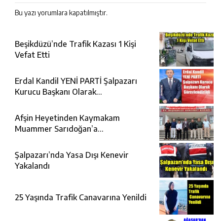
Bu yazı yorumlara kapatılmıştır.
Beşikdüzü’nde Trafik Kazası 1 Kişi
Vefat Etti
Erdal Kandil YENİ PARTİ Şalpazarı
Kurucu Başkanı Olarak
Görevlendirildi
Afşin Heyetinden Kaymakam
Muammer Sarıdoğan’a
Beşikdüzü’nde hayırlı olsun ziyareti
Şalpazarı’nda Yasa Dışı Kenevir
Yakalandı
25 Yaşında Trafik Canavarına Yenildi