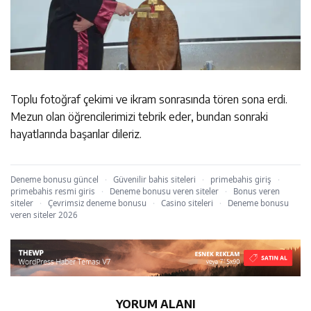
Toplu fotoğraf çekimi ve ikram sonrasında tören sona erdi.
Mezun olan öğrencilerimizi tebrik eder, bundan sonraki
hayatlarında başarılar dileriz.
Deneme bonusu güncel
·
Güvenilir bahis siteleri
·
primebahis giriş
·
primebahis resmi giris
·
Deneme bonusu veren siteler
·
Bonus veren
siteler
·
Çevrimsiz deneme bonusu
·
Casino siteleri
·
Deneme bonusu
veren siteler 2026
YORUM ALANI