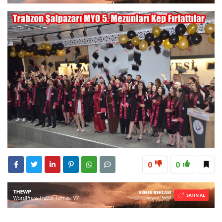
23:28
ÖĞRETMENLER MUTLULUĞA İMZA ATTILAR
8:15
Çeyrek Asırlık Eser Okuyucularıyla Buluştu
18:31
Beşikdüzü’nde Trafik Kazası 1 Kişi Vefat Etti
0
0