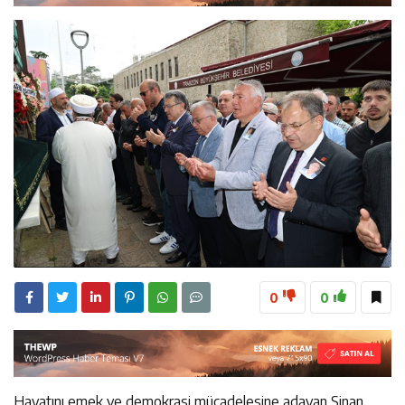
23:28
ÖĞRETMENLER MUTLULUĞA İMZA ATTILAR
8:15
Çeyrek Asırlık Eser Okuyucularıyla Buluştu
18:31
Beşikdüzü’nde Trafik Kazası 1 Kişi Vefat Etti
0
0
Hayatını emek ve demokrasi mücadelesine adayan Sinan