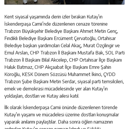
Kent siyasal yaşamında derin izler bırakan Kutay’ın
İskenderpaşa Camii’nde düzenlenen cenaze törenine
Trabzon Büyükşehir Belediye Başkanı Ahmet Metin Genç,
Fındıklı Belediye Başkanı Ercüment Çervatoğlu, Ortahisar
Belediye başkan yardımcıları Celal Akaç, Murat Özçilingir ve
Ernul Arslan, CHP Trabzon İl Başkanı Mustafa Bak, SOL Parti
Trabzon İl Başkanı Bilal Akcelep, CHP Ortahisar İlçe Başkanı
Haluk Batmaz, CHP Akçaabat İlçe Başkanı Emre Şahin
Köroğlu, KESK Dönem Sözcüsü Muhammet İkinci, ÇYDD
Trabzon Şube Başkanı Metin Serdar, siyasal parti temsilcileri,
emek ve demokrasi mücadelesinde yer alan Kutay’ın
yoldaşları, dostları ve Kutay ailesi katıl.
İlk olarak İskenderpaşa Camii önünde düzenlenen törende
Kutay’ın yaşamı ve mücadelesi üzerine dostları konuşmalar
yaparak anılarını paylaştılar. Daha sonra öğlen namazının
ardından Kutay’ın cenaze namazı kılındı ve Sülüklü