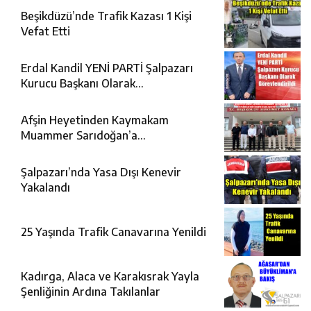
Beşikdüzü’nde Trafik Kazası 1 Kişi
Vefat Etti
Erdal Kandil YENİ PARTİ Şalpazarı
Kurucu Başkanı Olarak
Görevlendirildi
Afşin Heyetinden Kaymakam
Muammer Sarıdoğan’a
Beşikdüzü’nde hayırlı olsun ziyareti
Şalpazarı’nda Yasa Dışı Kenevir
Yakalandı
25 Yaşında Trafik Canavarına Yenildi
Kadırga, Alaca ve Karakısrak Yayla
Şenliğinin Ardına Takılanlar