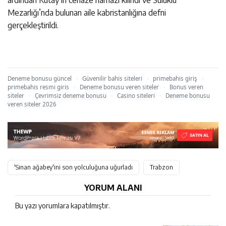
Mezarlığı’nda bulunan aile kabristanlığına defni
gerçekleştirildi.
Deneme bonusu güncel
·
Güvenilir bahis siteleri
·
primebahis giriş
·
primebahis resmi giris
·
Deneme bonusu veren siteler
·
Bonus veren
siteler
·
Çevrimsiz deneme bonusu
·
Casino siteleri
·
Deneme bonusu
veren siteler 2026
'Sinan ağabey'ini son yolculuğuna uğurladı
Trabzon
YORUM ALANI
Bu yazı yorumlara kapatılmıştır.