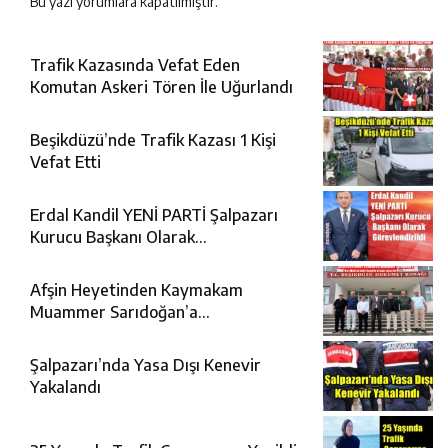
Bu yazı yorumlara kapatılmıştır.
Trafik Kazasında Vefat Eden
Komutan Askeri Tören İle Uğurlandı
Beşikdüzü’nde Trafik Kazası 1 Kişi
Vefat Etti
Erdal Kandil YENİ PARTİ Şalpazarı
Kurucu Başkanı Olarak
Görevlendirildi
Afşin Heyetinden Kaymakam
Muammer Sarıdoğan’a
Beşikdüzü’nde hayırlı olsun ziyareti
Şalpazarı’nda Yasa Dışı Kenevir
Yakalandı