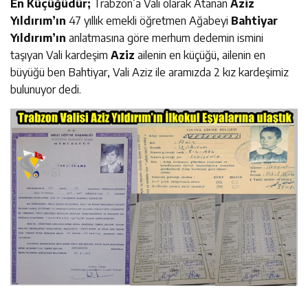
En Küçüğüdür;
Trabzon’a Vali olarak Atanan
Aziz
Yıldırım’ın
47 yıllık emekli öğretmen Ağabeyi
Bahtiyar
Yıldırım’ın
anlatmasına göre merhum dedemin ismini
taşıyan Vali kardeşim
Aziz
ailenin en küçüğü, ailenin en
büyüğü ben Bahtiyar, Vali Aziz ile aramızda 2 kız kardeşimiz
bulunuyor dedi.