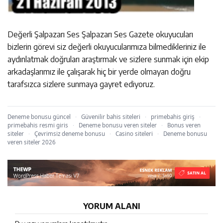
Değerli Şalpazarı Ses Şalpazarı Ses Gazete okuyucuları
bizlerin görevi siz değerli okuyucularımıza bilmedikleriniz ile
aydınlatmak doğruları araştırmak ve sizlere sunmak için ekip
arkadaşlarımız ile çalışarak hiç bir yerde olmayan doğru
tarafsızca sizlere sunmaya gayret ediyoruz.
Deneme bonusu güncel
·
Güvenilir bahis siteleri
·
primebahis giriş
·
primebahis resmi giris
·
Deneme bonusu veren siteler
·
Bonus veren
siteler
·
Çevrimsiz deneme bonusu
·
Casino siteleri
·
Deneme bonusu
veren siteler 2026
YORUM ALANI