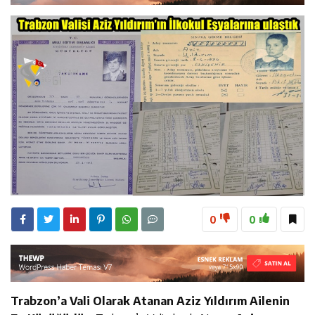
10:08
25 yıllık evliliklerini hayallerindeki düğünle taçlandırdılar
23:28
ÖĞRETMENLER MUTLULUĞA İMZA ATTILAR
7:36
Trafik Kazasında Vefat Eden Komutan Askeri Tören İle
Uğurlandı
0
0
Trabzon’a Vali Olarak Atanan Aziz Yıldırım Ailenin