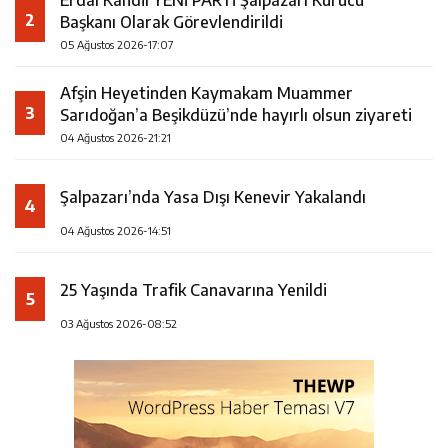
2
Başkanı Olarak Görevlendirildi
05 Ağustos 2026-17:07
Afşin Heyetinden Kaymakam Muammer
3
Sarıdoğan’a Beşikdüzü’nde hayırlı olsun ziyareti
04 Ağustos 2026-21:21
Şalpazarı’nda Yasa Dışı Kenevir Yakalandı
4
04 Ağustos 2026-14:51
25 Yaşında Trafik Canavarına Yenildi
5
03 Ağustos 2026-08:52