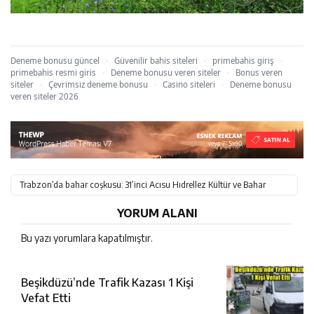
Deneme bonusu güncel
·
Güvenilir bahis siteleri
·
primebahis giriş
·
primebahis resmi giris
·
Deneme bonusu veren siteler
·
Bonus veren
siteler
·
Çevrimsiz deneme bonusu
·
Casino siteleri
·
Deneme bonusu
veren siteler 2026
Trabzon’da bahar coşkusu: 31’inci Acısu Hıdrellez Kültür ve Bahar
Bayramı Şenliği renkli görüntülere sahne oldu
YORUM ALANI
Bu yazı yorumlara kapatılmıştır.
Beşikdüzü’nde Trafik Kazası 1 Kişi
Vefat Etti