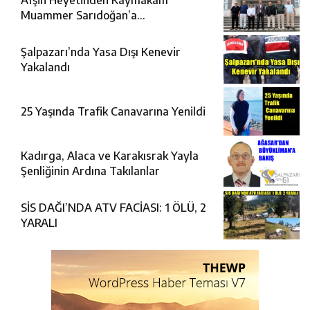
Muammer Sarıdoğan’a
Beşikdüzü’nde hayırlı olsun ziyareti
Şalpazarı’nda Yasa Dışı Kenevir
Yakalandı
25 Yaşında Trafik Canavarına Yenildi
Kadırga, Alaca ve Karakısrak Yayla
Şenliğinin Ardına Takılanlar
SİS DAĞI’NDA ATV FACİASI: 1 ÖLÜ, 2
YARALI