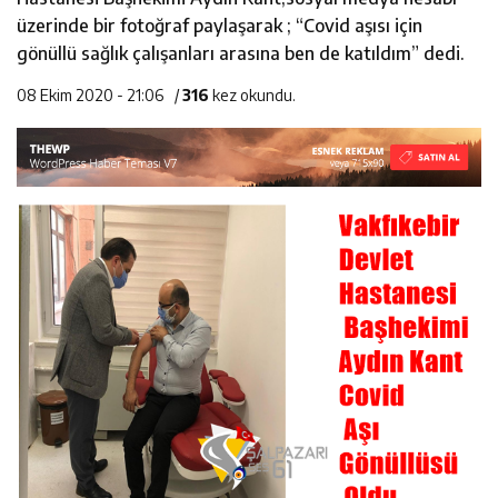
23:28
ÖĞRETMENLER MUTLULUĞA İMZA ATTILAR
üzerinde bir fotoğraf paylaşarak ; “Covid aşısı için
gönüllü sağlık çalışanları arasına ben de katıldım” dedi.
8:15
Çeyrek Asırlık Eser Okuyucularıyla Buluştu
08 Ekim 2020 - 21:06
/
316
kez okundu.
18:31
Beşikdüzü’nde Trafik Kazası 1 Kişi Vefat Etti