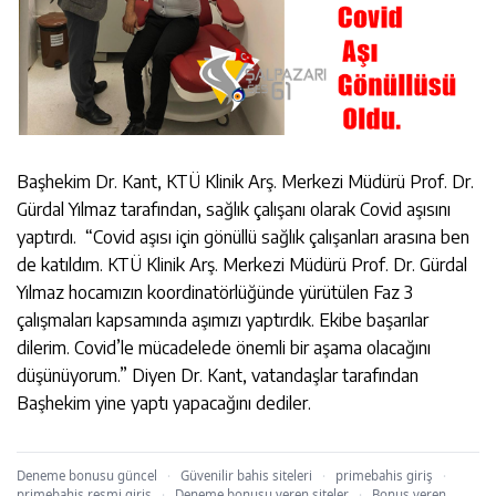
Başhekim Dr. Kant, KTÜ Klinik Arş. Merkezi Müdürü Prof. Dr.
Gürdal Yılmaz tarafından, sağlık çalışanı olarak Covid aşısını
yaptırdı. “Covid aşısı için gönüllü sağlık çalışanları arasına ben
de katıldım. KTÜ Klinik Arş. Merkezi Müdürü Prof. Dr. Gürdal
Yılmaz hocamızın koordinatörlüğünde yürütülen Faz 3
çalışmaları kapsamında aşımızı yaptırdık. Ekibe başarılar
dilerim. Covid’le mücadelede önemli bir aşama olacağını
düşünüyorum.” Diyen Dr. Kant, vatandaşlar tarafından
Başhekim yine yaptı yapacağını dediler.
Deneme bonusu güncel
·
Güvenilir bahis siteleri
·
primebahis giriş
·
primebahis resmi giris
·
Deneme bonusu veren siteler
·
Bonus veren