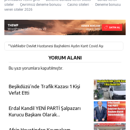
siteler
·
Çevrimsiz deneme bonusu
·
Casino siteleri
·
Deneme bonusu
veren siteler 2026
''Vakfıkebir Devlet Hastanesi Başhekimi Aydın Kant Covid Aşı
Gönüllüsü Oldu.''
YORUM ALANI
Bu yazı yorumlara kapatılmıştır.
Beşikdüzü’nde Trafik Kazası 1 Kişi
Vefat Etti
Erdal Kandil YENİ PARTİ Şalpazarı
Kurucu Başkanı Olarak
Görevlendirildi
Afşin Heyetinden Kaymakam