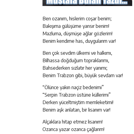
Ben ozanım, hislerim coşar benim;
Bakışıma gülüşüme yansır benim!
Mazluma, düşmüşe ağlar gözlerim!
Benim kendime has, duygularım var!
Ben çok sevdim ülkemi ve halkımı,
Bilhassa doğduğum topraklarımı,
Bahsederken sızlatır her yanımı;
Benim Trabzon gibi, büyük sevdam var!
“Ölünce yakın naçiz bedenimi”
“Serpin Trabzon üstüne küllerimi”
Derken yüceltmiştim memleketimi!
Benim aşk anlatan, bir lisanım var!
Alçaklara hitap etmez lisanım!
Ozanca yazar ozanca çağlarım!