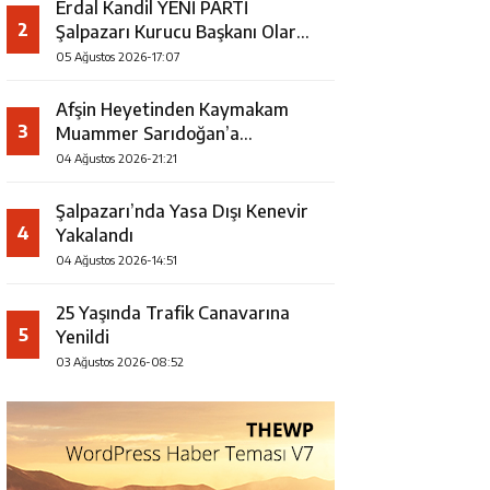
Erdal Kandil YENİ PARTİ
2
Şalpazarı Kurucu Başkanı Olarak
Görevlendirildi
05 Ağustos 2026-17:07
Afşin Heyetinden Kaymakam
3
Muammer Sarıdoğan’a
Beşikdüzü’nde hayırlı olsun
04 Ağustos 2026-21:21
ziyareti
Şalpazarı’nda Yasa Dışı Kenevir
4
Yakalandı
04 Ağustos 2026-14:51
25 Yaşında Trafik Canavarına
5
Yenildi
03 Ağustos 2026-08:52