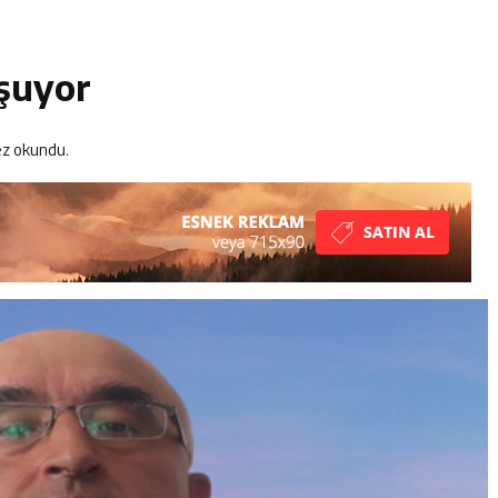
iklerini hayallerindeki düğünle taçlandırdılar
R MUTLULUĞA İMZA ATTILAR
şuyor
ser Okuyucularıyla Buluştu
z okundu.
rafik Kazası 1 Kişi Vefat Etti