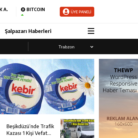
 A.
BITCOIN
ÜYE PANELİ
Şalpazarı Haberleri
Beşikdüzü’nde Trafik
Kazası 1 Kişi Vefat