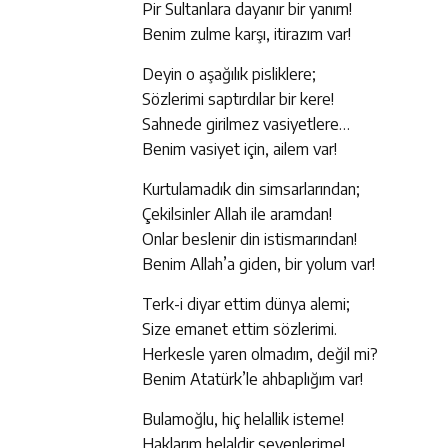
Pir Sultanlara dayanır bir yanım!
Benim zulme karşı, itirazım var!
Deyin o aşağılık pisliklere;
Sözlerimi saptırdılar bir kere!
Sahnede girilmez vasiyetlere…
Benim vasiyet için, ailem var!
Kurtulamadık din simsarlarından;
Çekilsinler Allah ile aramdan!
Onlar beslenir din istismarından!
Benim Allah’a giden, bir yolum var!
Terk-i diyar ettim dünya alemi;
Size emanet ettim sözlerimi.
Herkesle yaren olmadım, değil mi?
Benim Atatürk’le ahbaplığım var!
Bulamoğlu, hiç helallik isteme!
Haklarım helaldir sevenlerime!