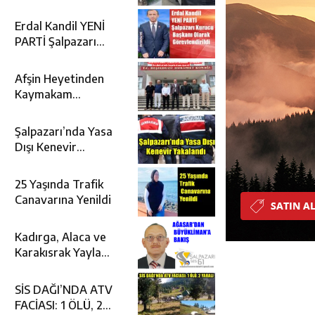
Etti
Erdal Kandil YENİ
PARTİ Şalpazarı
Kurucu Başkanı
Olarak
Afşin Heyetinden
Görevlendirildi
Kaymakam
Muammer
Sarıdoğan’a
Şalpazarı’nda Yasa
Beşikdüzü’nde
Dışı Kenevir
hayırlı olsun ziyareti
Yakalandı
25 Yaşında Trafik
Canavarına Yenildi
Kadırga, Alaca ve
Karakısrak Yayla
Şenliğinin Ardına
Takılanlar
SİS DAĞI’NDA ATV
FACİASI: 1 ÖLÜ, 2