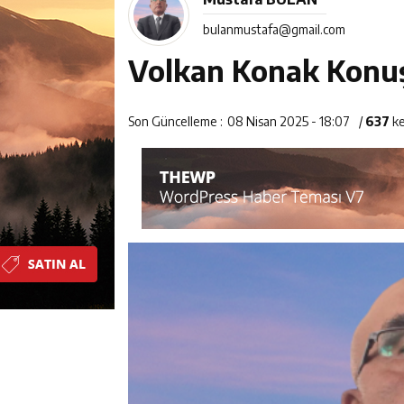
10:08
25 yıllık evlil
bulanmustafa@gmail.com
23:28
ÖĞRETMENLE
Volkan Konak Konu
8:15
Çeyrek Asırlık E
Son Güncelleme :
08 Nisan 2025 - 18:07
/
637
ke
18:31
Beşikdüzü’nde T