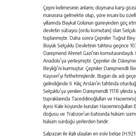
Çepni kelimesinin anlamı; düşmana karşı gözü 
manasına gelmekte olup, yöre insanı bu özell
yıllarında Baykal Gölünün güneyinden göç e
devletin sübaşısı (ordu komutanı) olan Selç
toplanmıştır. Daha sonra Çepniler Tuğrul Bey 
Büyük Selçuklu Devletinin tahtına geçince 107
Danişmend Ahmet Gazi’nin komutasındaydı. Mal
Anadolu’ya yerleşmiştir. Çepniler de Dânişme
Beyliği’ni kurmuştur. Çepniler Danişmendli B
Kayseri’yi fethetmişlerdir. Bugün de adı geç
gelindiğinde II. Kılıç Arslan’ın tahtında otur
Selçuklu’ya yenilen Danişmendli 1178 yılında y
topraklarında Taceddinoğlulları ve Hacıemiroğu
ilçesi Kale köyünde kurulan Hacıemiroğulları
doğusu ve Trabzon’un batısında hüküm sürmüşt
hüküm sürdüğü yerlerden biridir.
Şalpazarı ile ilgili ulaşılan en eski belge (H.9