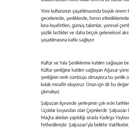
Yöre kültürünün yaşatılmasında büyük önem ta
gecelerinde, şenliklerde, horon etkinliklerind
kına kıyafetleri, gümüş takımlar, yöresel çembe
yazlık lastikler ve daha birçok geleneksel a
yaşatılmasına katkı sağlıyor.
Kültür ve Yala Şenliklerine katılım sağlayan b
Kültür şenliğine katılım sağlayan Ağasar yöresi
şenliğinin renk cümbüşü olmayınca bu şenlik ol
kulak misafiri oluyoruz. Onun için dir bu değer
çıkmalıyız.
Şalpazarı ilçesinde yerleşimin çok eski tarihl
Üçoklar boyundan olan Çepnilerdir. Şalpazarı İ
Maçka akınları yapıldığı sırada Kadırga Yay
fethedilmiştir. Şalpazarı’yla birlikte Vakfıkeb