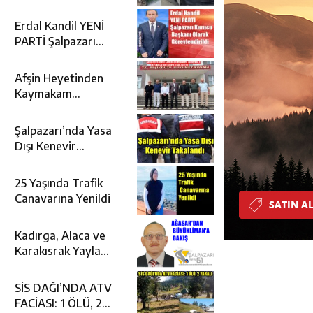
Etti
Erdal Kandil YENİ
PARTİ Şalpazarı
Kurucu Başkanı
Olarak
Afşin Heyetinden
Görevlendirildi
Kaymakam
Muammer
Sarıdoğan’a
Şalpazarı’nda Yasa
Beşikdüzü’nde
Dışı Kenevir
hayırlı olsun ziyareti
Yakalandı
25 Yaşında Trafik
Canavarına Yenildi
Kadırga, Alaca ve
Karakısrak Yayla
Şenliğinin Ardına
Takılanlar
SİS DAĞI’NDA ATV
FACİASI: 1 ÖLÜ, 2