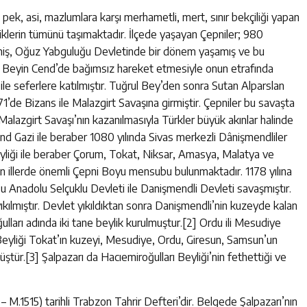
pek, asi, mazlumlara karşı merhametli, mert, sınır bekçiliği yapan
iklerin tümünü taşımaktadır. İlçede yaşayan Çepniler; 980
tmiş, Oğuz Yabguluğu Devletinde bir dönem yaşamış ve bu
uk Beyin Cend’de bağımsız hareket etmesiyle onun etrafında
ile seferlere katılmıştır. Tuğrul Bey’den sonra Sutan Alparslan
1’de Bizans ile Malazgirt Savaşına girmiştir. Çepniler bu savaşta
azgirt Savaşı’nın kazanılmasıyla Türkler büyük akınlar halinde
nd Gazi ile beraber 1080 yılında Sivas merkezli Dânişmendliler
eyliği ile beraber Çorum, Tokat, Niksar, Amasya, Malatya ve
en illerde önemli Çepni Boyu mensubu bulunmaktadır. 1178 yılına
duğu Anadolu Selçuklu Devleti ile Danişmendli Devleti savaşmıştır.
ıkılmıştır. Devlet yıkıldıktan sonra Danişmendli’nin kuzeyde kalan
lları adında iki tane beylik kurulmuştur.[2] Ordu ili Mesudiye
 Beyliği Tokat’ın kuzeyi, Mesudiye, Ordu, Giresun, Samsun’un
ür.[3] Şalpazarı da Hacıemiroğulları Beyliği’nin fethettiği ve
21 – M.1515) tarihli Trabzon Tahrir Defteri’dir. Belgede Şalpazarı’nın