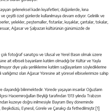
şıyan geleneksel kadın kıyafetleri; düğünlerde, kına
e ve çeşitli özel günlerde kullanılmaya devam ediyor. Gelinlik ve
rler, yelekler, peştemaller, fistanlar, kuşaklar, çantalar, tokalar,
ksesuar, Ağasar ve Şalpazarı kültürünün günümüzde de
ir çok fotoğraf sanatçısı ve Ulusal ve Yerel Basın olmak üzere
ne ait elbiseli bayanların katılım olmadığı bir Kültür ve Yayla
muyor diye yala şenliklerine katılım sağlayanların söylediklerine
li varlığımız olan Ağasar Yöresine ait yöresel elbiselerimize sahip
ere dayandığı bilinmektedir. Yörede yaşayan insanlar Oğuzların
lçesi Hacıemiroğulları Beyliği tarafından 1313 yılında Trabzon
lasından kuzeye doğru inilmesiyle Bayram Bey döneminde
ir, Beşikdüzü, Eynesil, Görele ve Çanakçı da fethedilmiştir.[1]