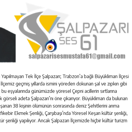
 Yapılmayan Tek İlçe Şalpazarı; Trabzon’a bağlı Büyükliman İlçesi
rı İlçemiz geçmiş yıllarda ismini yöreden dokunan şal ve zıpkın gibi
 bu eşyalarında günümüzde yöresel Çepni acillerin sırtlarına
renk görseli adeta Şalpazarı’nı öne çıkarıyor. Büyükliman da bulunan
şanan 38 kişinin ölümünün sonrasında deniz Şehitlerini anma
fıkebir Ekmek Şenliği, Çarşıbaşı’nda Yöresel Keşan kültür şenliği,
r şenliği yapılıyor. Ancak Şalpazarı İlçemizde hiçbir kültür turizm