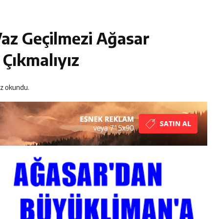
iklerini hayallerindeki düğünle taçlandırdılar
R MUTLULUĞA İMZA ATTILAR
Vaz Geçilmezi Ağasar
ser Okuyucularıyla Buluştu
 Çıkmalıyız
rafik Kazası 1 Kişi Vefat Etti
z okundu.