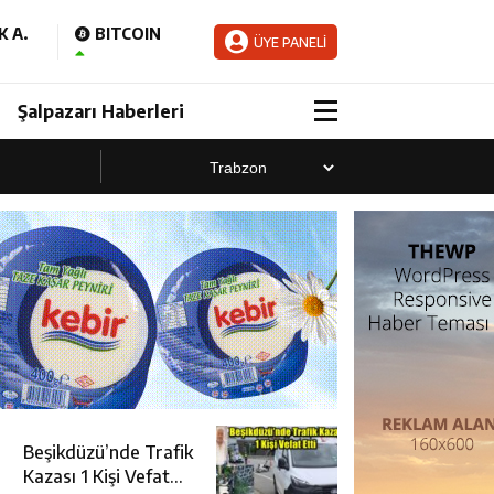
 A.
BITCOIN
ÜYE PANELİ
Şalpazarı Haberleri
Beşikdüzü’nde Trafik
Kazası 1 Kişi Vefat