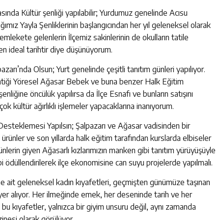
nda Kültür şenliği yapılabilir; Yurdumuz genelinde Acısu
ğımız Yayla Şenliklerinin başlangıcından her yıl geleneksel olarak
memlekete gelenlerin İlçemiz sakinlerinin de okulların tatile
en ideal tarihtir diye düşünüyorum.
zarı’nda Olsun; Yurt genelinde çeşitli tanıtım günleri yapılıyor.
entiği Yöresel Ağasar Bebek ve buna benzer Halk Eğitim
şenliğine öncülük yapılırsa da İlçe Esnafı ve bunların satışını
ok kültür ağırlıklı işlemeler yapacaklarına inanıyorum.
Desteklemesi Yapılsın; Şalpazarı ve Ağasar vadisinden bir
ürünler ve son yıllarda halk eğitim tarafından kurslarda elbiseler
rünlerin giyen Ağasarlı kızlarımızın manken gibi tanıtım yürüyüşüyle
i ödüllendirilerek ilçe ekonomisine can suyu projelerde yapılmalı.
ne ait geleneksel kadın kıyafetleri, geçmişten günümüze taşınan
 yer alıyor. Her ilmeğinde emek, her deseninde tarih ve her
 bu kıyafetler, yalnızca bir giyim unsuru değil, aynı zamanda
zinesi olarak görülüyor.