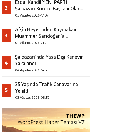
Erdal Kandil YENİ PARTİ
2
Şalpazarı Kurucu Başkanı Olarak
Görevlendirildi
05 Ağustos 2026-17:07
Afşin Heyetinden Kaymakam
3
Muammer Sarıdoğan’a
Beşikdüzü’nde hayırlı olsun
04 Ağustos 2026-21:21
ziyareti
Şalpazarı’nda Yasa Dışı Kenevir
4
Yakalandı
04 Ağustos 2026-14:51
25 Yaşında Trafik Canavarına
5
Yenildi
03 Ağustos 2026-08:52