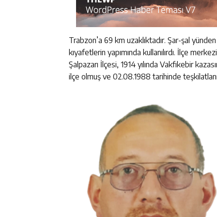
Trabzon’a 69 km uzaklıktadır. Şar-şal yünden 
kıyafetlerin yapımında kullanılırdı. İlçe merkezi
Şalpazarı İlçesi, 1914 yılında Vakfıkebir kazası
ilçe olmuş ve 02.08.1988 tarihinde teşkilatlanı