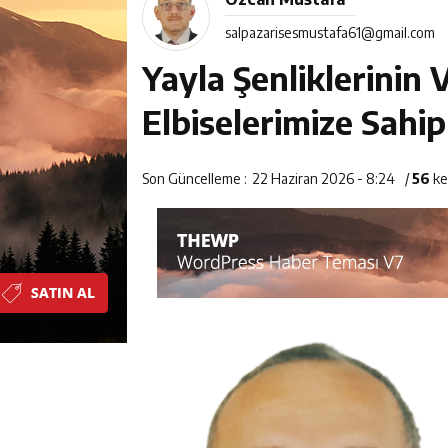
10:08
25 yıllık evlil
salpazarisesmustafa61@gmail.com
23:28
ÖĞRETMENLE
Yayla Şenliklerinin 
8:15
Çeyrek Asırlık E
Elbiselerimize Sahip
18:31
Beşikdüzü’nde T
Son Güncelleme :
22 Haziran 2026 - 8:24
/
56
ke