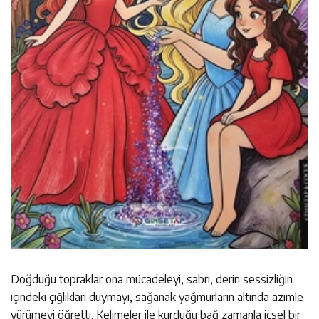
Doğduğu topraklar ona mücadeleyi, sabrı, derin sessizliğin
içindeki çığlıkları duymayı, sağanak yağmurların altında azimle
yürümeyi öğretti. Kelimeler ile kurduğu bağ zamanla içsel bir