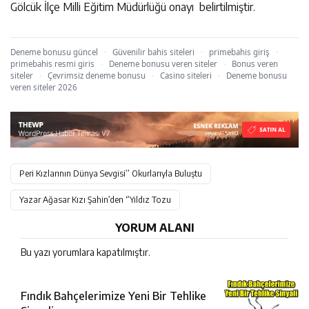
Gölcük İlçe Milli Eğitim Müdürlüğü onayı belirtilmiştir.
Deneme bonusu güncel
·
Güvenilir bahis siteleri
·
primebahis giriş
·
primebahis resmi giris
·
Deneme bonusu veren siteler
·
Bonus veren
siteler
·
Çevrimsiz deneme bonusu
·
Casino siteleri
·
Deneme bonusu
veren siteler 2026
Peri Kızlarının Dünya Sevgisi’’ Okurlarıyla Buluştu
Yazar Ağasar Kızı Şahin’den ‘’Yıldız Tozu
YORUM ALANI
Bu yazı yorumlara kapatılmıştır.
Fındık Bahçelerimize Yeni Bir Tehlike