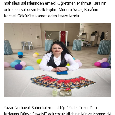
mahallesi sakinlerinden emekli Öğretmen Mahmut Kara’nın
oğlu eski Şalpazarı Halk Eğitim Müdürü Savaş Kara’nın
Kocaeli Gölcük’te ikamet eden teyze kızıdır.
Yazar Nurhayat Şahin kaleme aldığı ‘’ Yıldız Tozu, Peri
Kızlarının Dünya Sevgisi’’ adlı çocuk kitabının künye kısmındaki