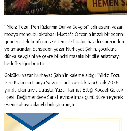
‘’Yıldız Tozu, Peri Kızlarının Dünya Sevgisi’’ adlı eserin yazarı
medya mensubu akrabası Mustafa Özcan’a imzalı bir eserini
gönderi. Telekonferans sistemi ile kitabın hazırlık sürecinden
ve amacından bahseden yazar Nurhayat Şahin, çocuklara
dünya sevgisini ve çevre bilincini masalsı bir dille anlatmayı
hedeflediğini belirtti.
Gölcüklü yazar Nurhayat Şahin’in kaleme aldığı “Yıldız Tozu,
Peri Kızlarının Dünya Sevgisi” adlı çocuk kitabı Ocak 2026
yılında okurlarıyla buluştu. Yazar İkamet Ettiği Kocaeli Gölcük
İlçesi Değirmendere Sanat evinde imza günü düzenleyerek
eserini okuyucularıyla buluşturmuştu.